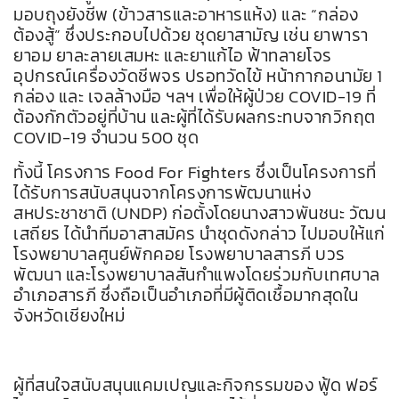
มอบถุงยังชีพ (ข้าวสารและอาหารแห้ง) และ “กล่อง
ต้องสู้” ซึ่งประกอบไปด้วย ชุดยาสามัญ เช่น ยาพารา
ยาอม ยาละลายเสมหะ และยาแก้ไอ ฟ้าทลายโจร
อุปกรณ์เครื่องวัดชีพจร ปรอทวัดไข้ หน้ากากอนามัย 1
กล่อง และ เจลล้างมือ ฯลฯ เพื่อให้ผู้ป่วย COVID-19 ที่
ต้องกักตัวอยู่ที่บ้าน และผู้ที่ได้รับผลกระทบจากวิกฤต
COVID-19 จำนวน 500 ชุด
ทั้งนี้ โครงการ Food For Fighters ซึ่งเป็นโครงการที่
ได้รับการสนับสนุนจากโครงการพัฒนาแห่ง
สหประชาชาติ (UNDP) ก่อตั้งโดยนางสาวพันชนะ วัฒน
เสถียร ได้นำทีมอาสาสมัคร นำชุดดังกล่าว ไปมอบให้แก่
โรงพยาบาลศูนย์พักคอย โรงพยาบาลสารภี บวร
พัฒนา และโรงพยาบาลสันกำแพงโดยร่วมกับเทศบาล
อำเภอสารภี ซึ่งถือเป็นอำเภอที่มีผู้ติดเชื้อมากสุดใน
จังหวัดเชียงใหม่
ผู้ที่สนใจสนับสนุนแคมเปญและกิจกรรมของ ฟู้ด ฟอร์