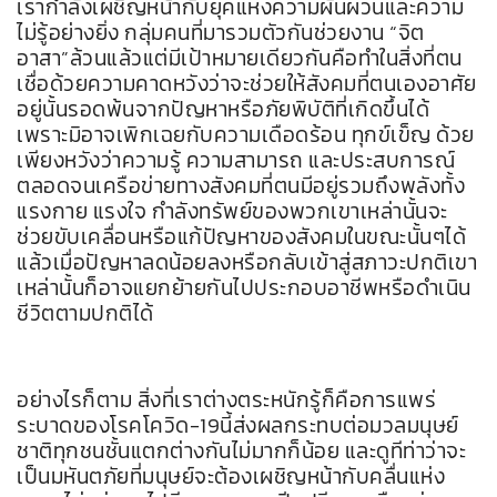
เรากำลังเผชิญหน้ากับยุคแห่งความผันผวนและความ
ไม่รู้อย่างยิ่ง กลุ่มคนที่มารวมตัวกันช่วยงาน “จิต
อาสา”ล้วนแล้วแต่มีเป้าหมายเดียวกันคือทำในสิ่งที่ตน
เชื่อด้วยความคาดหวังว่าจะช่วยให้สังคมที่ตนเองอาศัย
อยู่นั้นรอดพ้นจากปัญหาหรือภัยพิบัติที่เกิดขึ้นได้
เพราะมิอาจเพิกเฉยกับความเดือดร้อน ทุกข์เข็ญ ด้วย
เพียงหวังว่าความรู้ ความสามารถ และประสบการณ์
ตลอดจนเครือข่ายทางสังคมที่ตนมีอยู่รวมถึงพลังทั้ง
แรงกาย แรงใจ กำลังทรัพย์ของพวกเขาเหล่านั้นจะ
ช่วยขับเคลื่อนหรือแก้ปัญหาของสังคมในขณะนั้นๆได้
แล้วเมื่อปัญหาลดน้อยลงหรือกลับเข้าสู่สภาวะปกติเขา
เหล่านั้นก็อาจแยกย้ายกันไปประกอบอาชีพหรือดำเนิน
ชีวิตตามปกติได้
อย่างไรก็ตาม สิ่งที่เราต่างตระหนักรู้ก็คือการแพร่
ระบาดของโรคโควิด-19นี้ส่งผลกระทบต่อมวลมนุษย์
ชาติทุกชนชั้นแตกต่างกันไม่มากก็น้อย และดูทีท่าว่าจะ
เป็นมหันตภัยที่มนุษย์จะต้องเผชิญหน้ากับคลื่นแห่ง